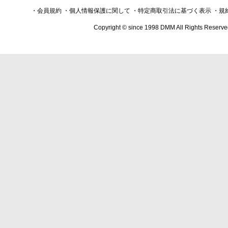
・会員規約
・個人情報保護に関して
・特定商取引法に基づく表示
・規
Copyright © since 1998 DMM All Rights Reserve