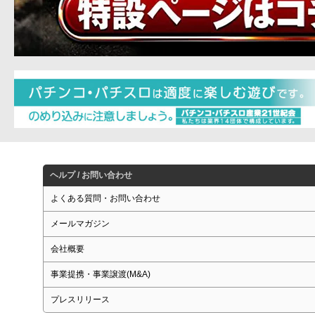
ヘルプ / お問い合わせ
よくある質問・お問い合わせ
メールマガジン
会社概要
事業提携・事業譲渡(M&A)
プレスリリース