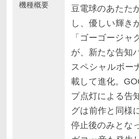
機種概要
豆電球のあたた
し、優しい輝き
「ゴーゴージャ
が、新たな告知
スペシャルボー
載して進化。GO
プ点灯による告
グは前作と同様
停止後のみとな