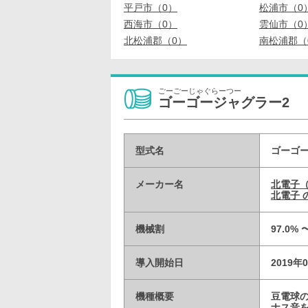
平戸市（0）
松浦市（0
西海市（0）
雲仙市（0
北松浦郡（0）
南松浦郡（
ごーごーじゃぐらーつー
ゴーゴージャグラー2
型式名
ゴーゴー
メーカー名
北電子
北電子 
機械割
97.0% 
導入開始日
2019年
機種概要
豆電球
ナス音