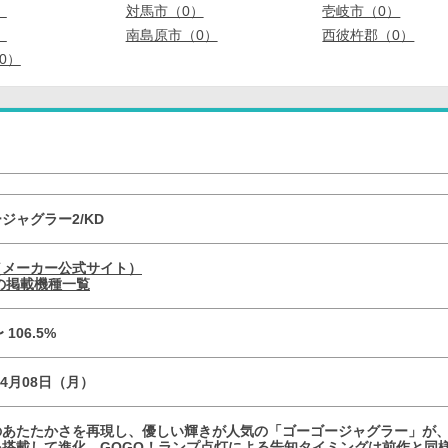
）
対馬市（0）
壱岐市（0）
）
南島原市（0）
西彼杵郡（0）
0）
ジャグラー2/KD
（メーカー公式サイト）
の掲載機種一覧
〜 106.5%
04月08日（月）
のあたたかさを再現し、優しい輝きが人気の「ゴーゴージャグラー」が
を搭載して進化。GOGO！ランプ点灯による告知タイミングは前作と同