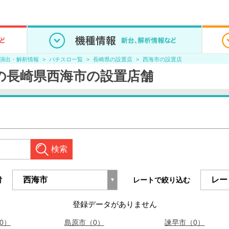
/演出・解析情報
パチスロ一覧
長崎県の設置店
西海市の設置店
の長崎県西海市の設置店舗
検索
村
レートで絞り込む
登録データがありません
0）
島原市（0）
諫早市（0）