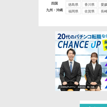
四国
徳島県
香川県
愛
九州・沖縄
福岡県
佐賀県
長