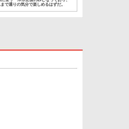
れまで通りの気分で楽しめるはずだ。