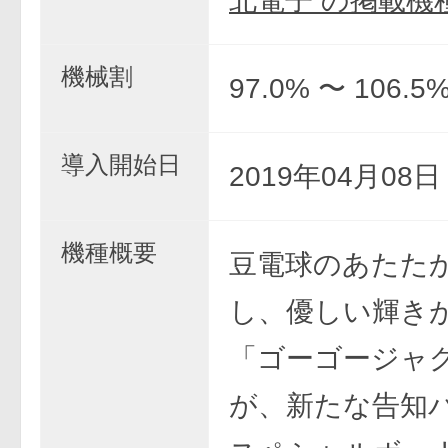
北電子 の掲載機
機械割
97.0% 〜 106.5
導入開始日
2019年04月08
機種概要
豆電球のあたた
し、優しい輝き
「ゴーゴージャ
が、新たな告知