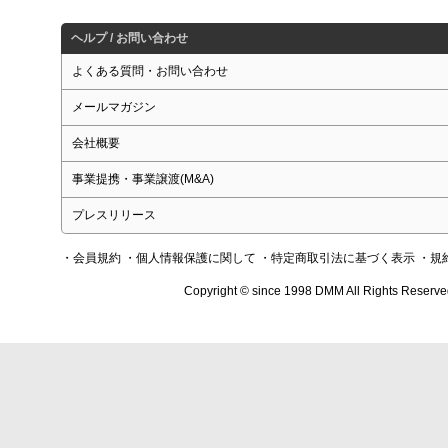
ヘルプ / お問い合わせ
よくある質問・お問い合わせ
メールマガジン
会社概要
事業提携・事業譲渡(M&A)
プレスリリース
・会員規約
・個人情報保護に関して
・特定商取引法に基づく表示
・規
Copyright © since 1998 DMM All Rights Reserve