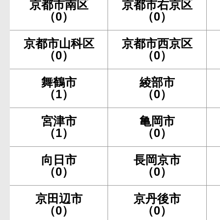
京都市南区
京都市右京区
（0）
（0）
京都市山科区
京都市西京区
（0）
（0）
舞鶴市
綾部市
（1）
（0）
宮津市
亀岡市
（1）
（0）
向日市
長岡京市
（0）
（0）
京田辺市
京丹後市
（0）
（0）