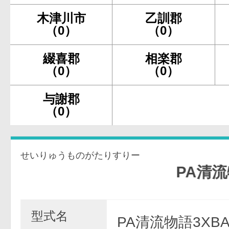
木津川市
乙訓郡
（0）
（0）
綴喜郡
相楽郡
（0）
（0）
与謝郡
（0）
せいりゅうものがたりすりー
PA清流物語
型式名
PA清流物語3XB