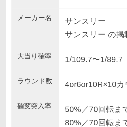
メーカー名
サンスリー
サンスリー の掲
大当り確率
1/109.7〜1/89
ラウンド数
4or6or10R×1
確変突入率
50%／70回転
80%／70回転