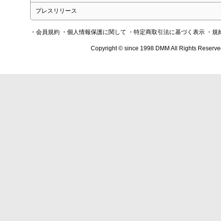
プレスリリース
・会員規約
・個人情報保護に関して
・特定商取引法に基づく表示
・規
Copyright © since 1998 DMM All Rights Reserve