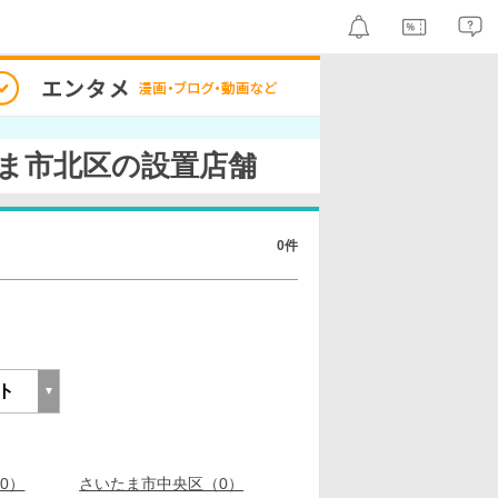
いたま市北区の設置店舗
0件
0）
さいたま市中央区（0）