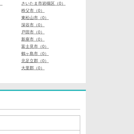
）
さいたま市岩槻区（0）
秩父市（0）
東松山市（0）
深谷市（0）
戸田市（0）
新座市（0）
富士見市（0）
鶴ヶ島市（0）
北足立郡（0）
大里郡（0）