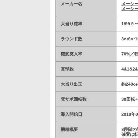
メーカー名
メーシ
メーシー
大当り確率
1/99.9
ラウンド数
3or6o
確変突入率
70%／
賞球数
4&1&2&
大当り出玉
約240or
電サポ回転数
30回転+
導入開始日
2019年
機種概要
3段階
確変は転