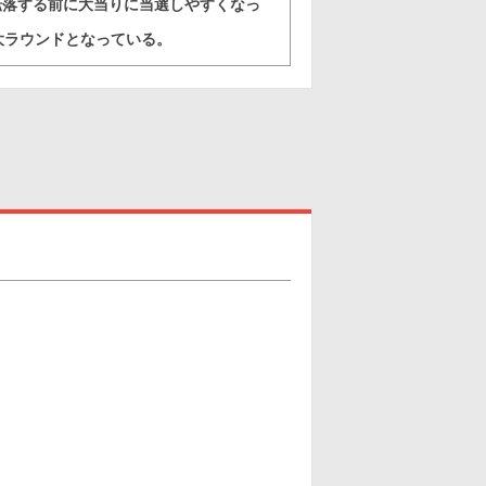
転落する前に大当りに当選しやすくなっ
大ラウンドとなっている。