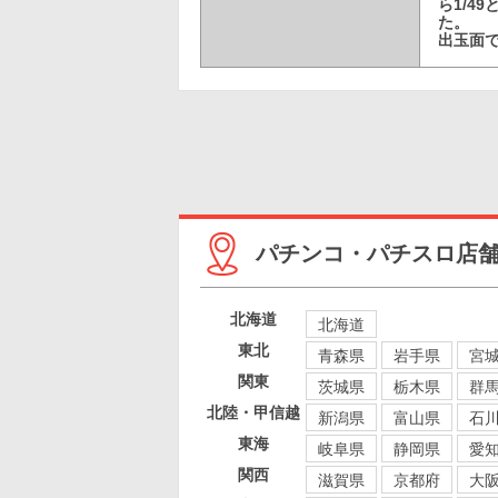
ら1/4
た。
出玉面
パチンコ・パチスロ店
北海道
北海道
東北
青森県
岩手県
宮
関東
茨城県
栃木県
群
北陸・甲信越
新潟県
富山県
石
東海
岐阜県
静岡県
愛
関西
滋賀県
京都府
大