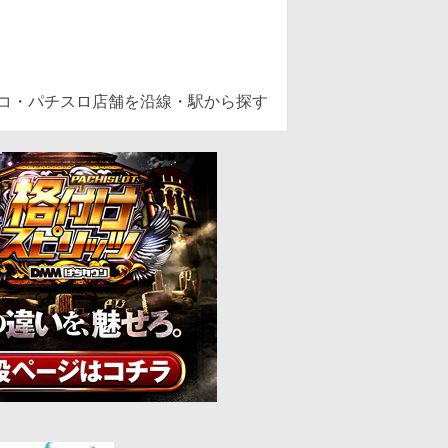
ンコ・パチスロ店舗を沿線・駅から探す