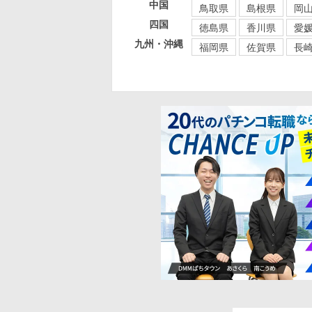
中国
鳥取県
島根県
岡
四国
徳島県
香川県
愛
九州・沖縄
福岡県
佐賀県
長