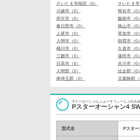
さいたま市桜区（0）
さいたま市
川越市（0）
熊谷市（0
所沢市（0）
飯能市（0
春日部市（0）
狭山市（0
上尾市（0）
草加市（0
入間市（0）
朝霞市（0
桶川市（0）
久喜市（0
三郷市（0）
蓮田市（0
日高市（0）
吉川市（0
入間郡（0）
比企郡（0
南埼玉郡（0）
北葛飾郡（
すたーおーしゃんふぉーすうぃーとぷれみ
Pスターオーシャン4 SWEE
型式名
Pスター