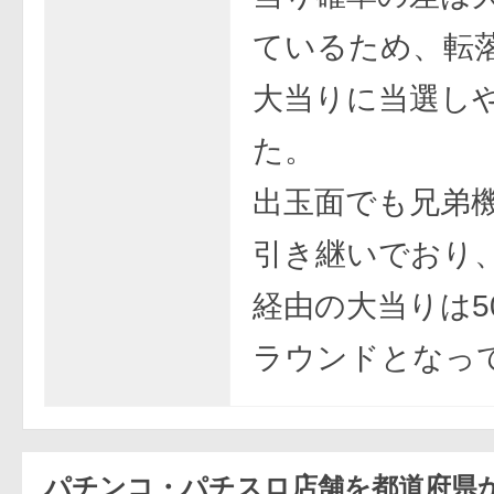
ているため、転
大当りに当選し
た。
出玉面でも兄弟
引き継いでおり
経由の大当りは5
ラウンドとなっ
パチンコ・パチスロ店舗を都道府県