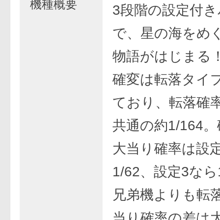
機種概要
3段階の設定付
で、星の海をめ
物語がはじまる
確変は転落タイ
ており、転落確
共通の約1/164
大当り確率は設定
1/62、設定3なら
兄弟機よりも転
当り確率の差は