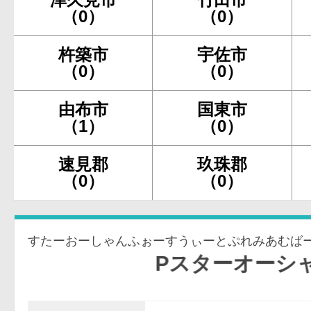
（0）
（0）
杵築市
宇佐市
（0）
（0）
由布市
国東市
（1）
（0）
速見郡
玖珠郡
（0）
（0）
すたーおーしゃんふぉーすうぃーとぷれみあむば
Pスターオーシャン4 SWEE