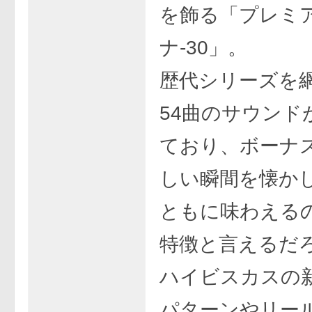
を飾る「プレミ
ナ-30」。
歴代シリーズを
54曲のサウンド
ており、ボーナ
しい瞬間を懐か
ともに味わえる
特徴と言えるだ
ハイビスカスの
パターンやリー