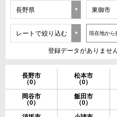
現在地から
登録データがありませ
長野市
松本市
（0）
（0）
岡谷市
飯田市
（0）
（0）
須坂市
小諸市