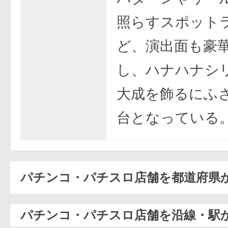
照らすスポット
ど、演出面も豪
し、ハナハナシ
大成を飾るにふ
台となっている
パチンコ・パチスロ店舗を都道府県
パチンコ・パチスロ店舗を沿線・駅