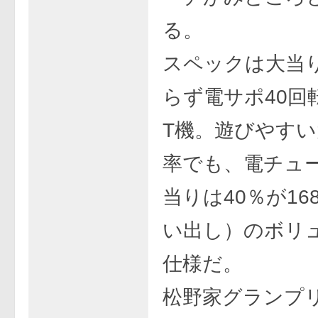
る。
スペックは大当
らず電サポ40回
T機。遊びやす
率でも、電チュ
当りは40％が16
い出し）のボリ
仕様だ。
松野家グランプ