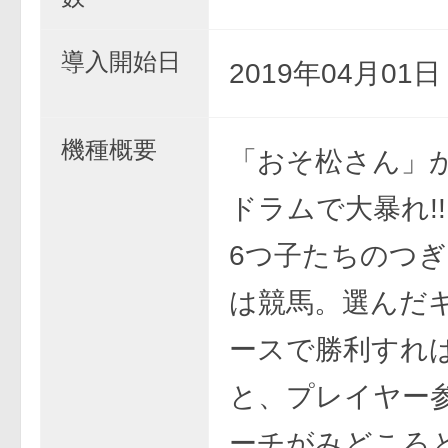
導入開始日
2019年04月01
機種概要
「おそ松さん」
ドラムで大暴れ!!
6つ子たちのつ
は競馬。選んだ
ースで勝利すれ
と、プレイヤー
ーチがみどころ