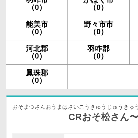
（0）
（0）
能美市
野々市市
（0）
（0）
河北郡
羽咋郡
（0）
（0）
鳳珠郡
（0）
おそまつさんおうまはさいこうきゅうじゅうきゅ
CRおそ松さん〜おうまは