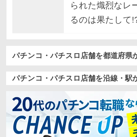
られた熾烈なレ
るのは果たして!
パチンコ・パチスロ店舗を都道府県
パチンコ・パチスロ店舗を沿線・駅