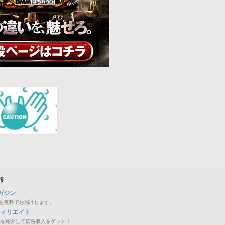
報
ガジン
を無料でお届けします。
フィリエイト
品を紹介して広告収入をゲット！