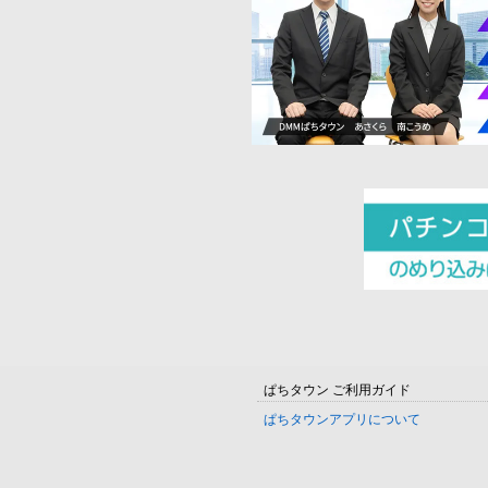
ぱちタウン ご利用ガイド
ぱちタウンアプリについて