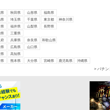
城県
秋田県
山形県
福島県
馬県
埼玉県
千葉県
東京都
神奈川県
川県
福井県
山梨県
長野県
知県
三重県
阪府
兵庫県
奈良県
和歌山県
山県
広島県
山口県
媛県
高知県
崎県
熊本県
大分県
宮崎県
鹿児島県
沖縄県
> パチ