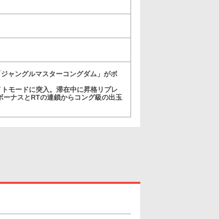
「ジャングルマスターコングダム」がボ
・ナイトモードに突入。滞在中に昇格リプレ
。ボーナスとRTの連鎖からコング級の出玉