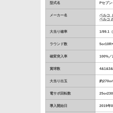
型式名
Pセブン
メーカー名
ベルコ
ベルコ 
大当り確率
1/99.
ラウンド数
5or10
確変突入率
100%
賞球数
4&1&3&
大当り出玉
約270
電サポ回転数
25or2
導入開始日
2019年