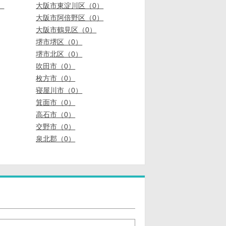
）
大阪市東淀川区（0）
大阪市阿倍野区（0）
大阪市鶴見区（0）
堺市堺区（0）
堺市北区（0）
吹田市（0）
枚方市（0）
寝屋川市（0）
箕面市（0）
高石市（0）
交野市（0）
泉北郡（0）