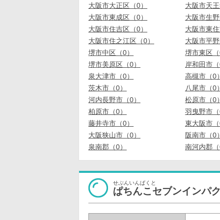
大阪市大正区（0）
大阪市天王
大阪市東成区（0）
大阪市生野
大阪市住吉区（0）
大阪市東住
大阪市住之江区（0）
大阪市平野
堺市中区（0）
堺市東区（
堺市美原区（0）
岸和田市（
泉大津市（0）
高槻市（0
茨木市（0）
八尾市（0
河内長野市（0）
松原市（0
柏原市（0）
羽曳野市（
藤井寺市（0）
東大阪市（
大阪狭山市（0）
阪南市（0
泉南郡（0）
南河内郡（
せぶんいんぱくと
ぱちんこセブンインパ