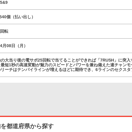
5&9
or540個（払い出し）
30回転
04月08日（月）
の大当り後の電サポ25回転で当てることができれば「7RUSH」に突入す
と最短1秒の高速変動が魅力のスピードとパワーを兼ね備えた連チャンモ
のリーチはテンパイラインが増えるほどに期待でき、6ラインのセクスタ
舗を都道府県から探す