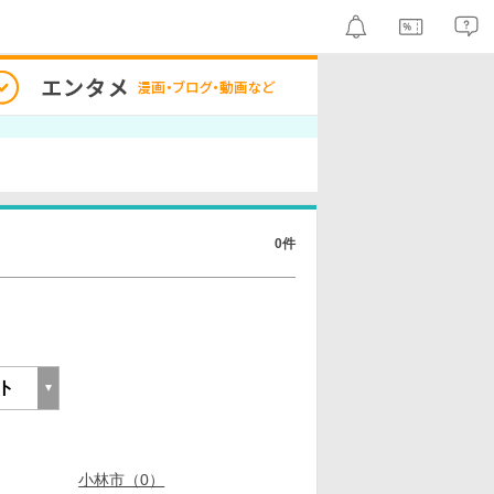
0件
小林市（0）