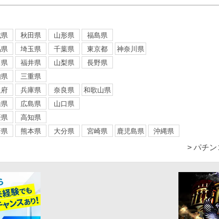
城県
秋田県
山形県
福島県
馬県
埼玉県
千葉県
東京都
神奈川県
川県
福井県
山梨県
長野県
知県
三重県
阪府
兵庫県
奈良県
和歌山県
山県
広島県
山口県
媛県
高知県
崎県
熊本県
大分県
宮崎県
鹿児島県
沖縄県
> パチ