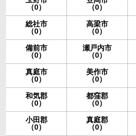
（0）
（0）
総社市
高梁市
（0）
（0）
備前市
瀬戸内市
（0）
（0）
真庭市
美作市
（0）
（0）
和気郡
都窪郡
（0）
（0）
小田郡
真庭郡
（0）
（0）