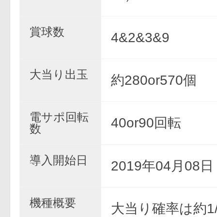
賞球数
4&2&3&9
大当り出玉
約280or570個
電サポ回転
40or90回転
数
導入開始日
2019年04月08
機種概要
大当り確率は約1/9