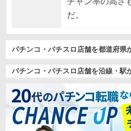
チャン率の高さ
だ。
パチンコ・パチスロ店舗を都道府県
パチンコ・パチスロ店舗を沿線・駅