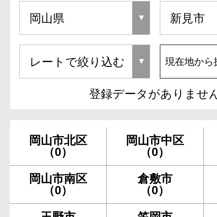
現在地から
登録データがありませ
岡山市北区
岡山市中区
（0）
（0）
岡山市南区
倉敷市
（0）
（0）
玉野市
笠岡市