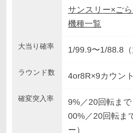
サンスリー×ごら
機種一覧
大当り確率
1/99.9〜1/88.
ラウンド数
4or8R×9カウン
確変突入率
9%／20回転ま
00%／20回転
ー）