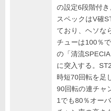
の設定6段階付き
スペックはV確S
ており、ヘソな
チューは100％で
の「清流SPECIAL
に突入する。ST
時短70回転を足
90回転の連チャ
1でも80％オー