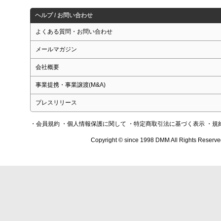
ヘルプ / お問い合わせ
よくある質問・お問い合わせ
メールマガジン
会社概要
事業提携・事業譲渡(M&A)
プレスリリース
・会員規約
・個人情報保護に関して
・特定商取引法に基づく表示
・規
Copyright © since 1998 DMM All Rights Reserve