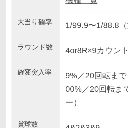
機種一覧
大当り確率
1/99.9〜1/88.
ラウンド数
4or8R×9カウン
確変突入率
9%／20回転ま
00%／20回転
ー）
賞球数
4&2&3&9