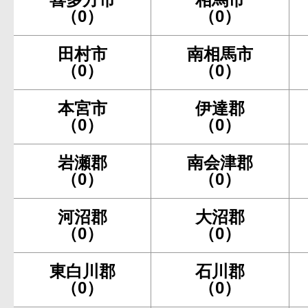
（0）
（0）
田村市
南相馬市
（0）
（0）
本宮市
伊達郡
（0）
（0）
岩瀬郡
南会津郡
（0）
（0）
河沼郡
大沼郡
（0）
（0）
東白川郡
石川郡
（0）
（0）