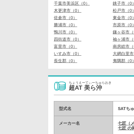
千葉市美浜区（0）
銚子市（0
木更津市（0）
松戸市（0
佐倉市（0）
東金市（0
勝浦市（0）
市原市（0
鴨川市（0）
鎌ヶ谷市（
四街道市（0）
袖ヶ浦市（
富里市（0）
南房総市（
いすみ市（0）
大網白里市
長生郡（0）
夷隅郡（0
ちょうえーてぃーちゅらおき
超AT 美ら沖
型式名
SATち
メーカー名
七匠（
七匠 の