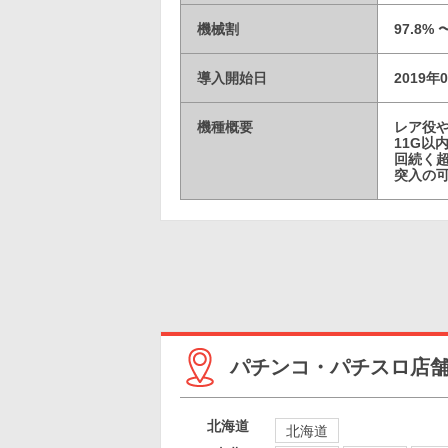
機械割
97.8% 
導入開始日
2019年
機種概要
レア役や
11G以
回続く
突入の
パチンコ・パチスロ店
北海道
北海道