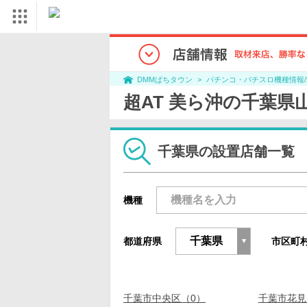
パチンコ・パチスロ機種情報
DMMぱちタウン
超AT 美ら沖の千葉県
千葉県の設置店舗一覧
機種
都道府県
市区町
千葉市中央区（0）
千葉市花見