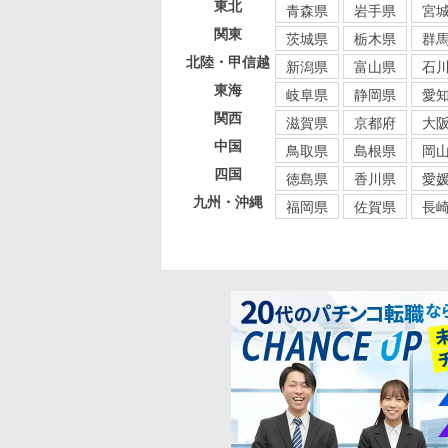
東北
青森県
岩手県
宮
関東
茨城県
栃木県
群
北陸・甲信越
新潟県
富山県
石
東海
岐阜県
静岡県
愛
関西
滋賀県
京都府
大
中国
鳥取県
島根県
岡
四国
徳島県
香川県
愛
九州・沖縄
福岡県
佐賀県
長