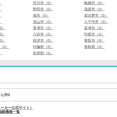
）
市川市（0）
船橋市（0）
）
野田市（0）
茂原市（0）
）
旭市（0）
習志野市（0）
）
流山市（0）
八千代市（0）
0）
君津市（0）
富津市（0）
0）
八街市（0）
印西市（0）
0）
匝瑳市（0）
香取市（0）
（0）
印旛郡（0）
香取郡（0）
）
安房郡（0）
ゅら沖S
メーカー公式サイト）
掲載機種一覧