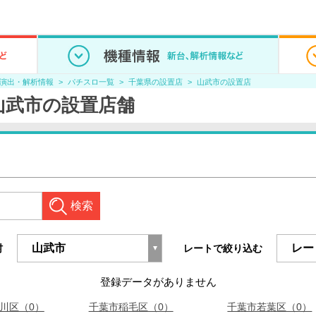
/演出・解析情報
パチスロ一覧
千葉県の設置店
山武市の設置店
山武市の設置店舗
検索
村
レートで絞り込む
登録データがありません
川区（0）
千葉市稲毛区（0）
千葉市若葉区（0）