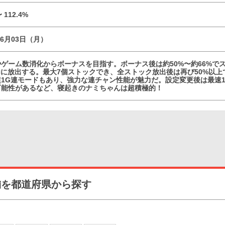
〜 112.4%
06月03日（月）
ゲーム数消化からボーナスを目指す。ボーナス後は約50%〜約66%で
内に放出する。最大7個ストックでき、全ストック放出後は再び50%以上で
超1G連モードもあり、強力な連チャン性能が魅力だ。設定変更後は最速
可能性があるなど、寝起きのナミちゃんは超積極的！
舗を都道府県から探す