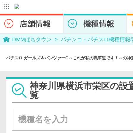
DMMぱちタウン
パチンコ・パチスロ機種情報
パチスロ ガールズ＆パンツァーG～これが私の戦車道です！～の神
神奈川県横浜市栄区の設
覧