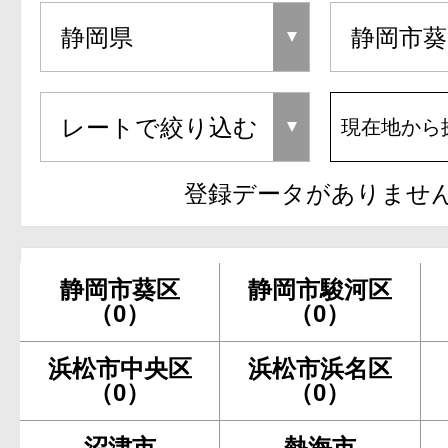
現在地から
登録データがありませ
静岡市葵区
静岡市駿河区
（0）
（0）
浜松市中央区
浜松市浜名区
（0）
（0）
沼津市
熱海市