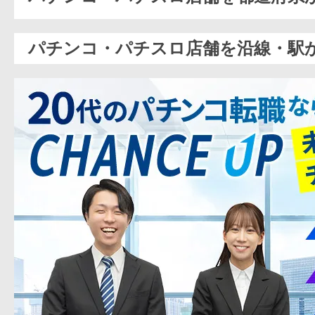
パチンコ・パチスロ店舗を沿線・駅