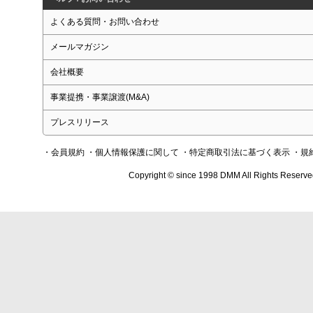
よくある質問・お問い合わせ
メールマガジン
会社概要
事業提携・事業譲渡(M&A)
プレスリリース
・会員規約
・個人情報保護に関して
・特定商取引法に基づく表示
・規
Copyright © since 1998 DMM All Rights Reserve