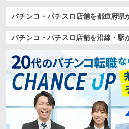
パチンコ・パチスロ店舗を都道府県
パチンコ・パチスロ店舗を沿線・駅