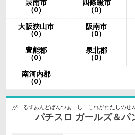
泉南市
四條畷市
（0）
（0）
大阪狭山市
阪南市
（0）
（0）
豊能郡
泉北郡
（0）
（0）
南河内郡
（0）
がーるずあんどぱんつぁーじーこれがわたしのせ
パチスロ ガールズ＆パンツァー