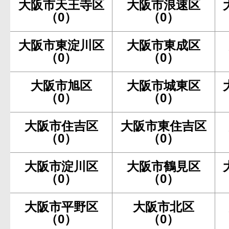
大阪市天王寺区
大阪市浪速区
（0）
（0）
大阪市東淀川区
大阪市東成区
（0）
（0）
大阪市旭区
大阪市城東区
（0）
（0）
大阪市住吉区
大阪市東住吉区
（0）
（0）
大阪市淀川区
大阪市鶴見区
（0）
（0）
大阪市平野区
大阪市北区
（0）
（0）