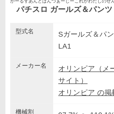
がーるずあんどぱんつぁーじーこれがわたしのせ
スロ ガールズ＆パンツァーG～
型式名
Sガールズ＆パン
LA1
メーカー名
オリンピア（メ
サイト）
オリンピア の掲
機械割