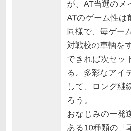
が、AT当選のメ
ATのゲーム性は
同様で、毎ゲー
対戦校の車輌を
できれば次セッ
る。多彩なアイ
して、ロング継
ろう。
おなじみの一発
ある10種類の「