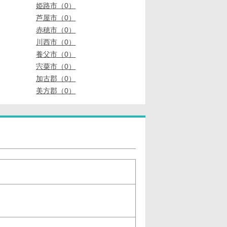
姫路市（0）
芦屋市（0）
赤穂市（0）
川西市（0）
養父市（0）
宍粟市（0）
加古郡（0）
美方郡（0）