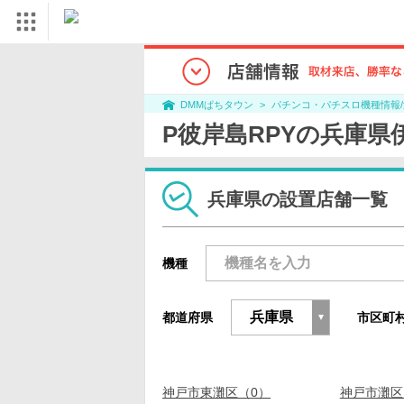
パチンコ・パチスロ機種情報
DMMぱちタウン
P彼岸島RPYの兵庫県
兵庫県の設置店舗一覧
機種
都道府県
市区町
神戸市東灘区（0）
神戸市灘区