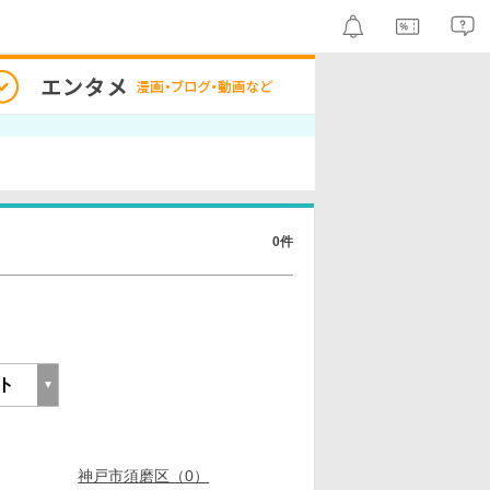
0件
神戸市須磨区（0）