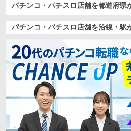
パチンコ・パチスロ店舗を都道府県
パチンコ・パチスロ店舗を沿線・駅