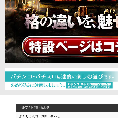
ヘルプ / お問い合わせ
よくある質問・お問い合わせ