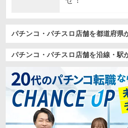
せ！
パチンコ・パチスロ店舗を都道府県
パチンコ・パチスロ店舗を沿線・駅