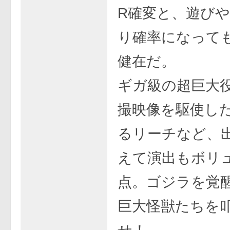
R確変と、遊び
り確率になって
健在だ。
ギガ級の超巨大
撮映像を駆使し
るリーチなど、
えて演出もボリ
点。ゴジラを覚
巨大怪獣たちを