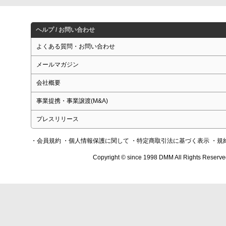
ヘルプ / お問い合わせ
よくある質問・お問い合わせ
メールマガジン
会社概要
事業提携・事業譲渡(M&A)
プレスリリース
・会員規約
・個人情報保護に関して
・特定商取引法に基づく表示
・規
Copyright © since 1998 DMM All Rights Reserve