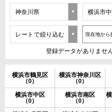
現在地から
登録データがありませ
横浜市鶴見区
横浜市神奈川区
（0）
（0）
横浜市中区
横浜市南区
横
（0）
（0）