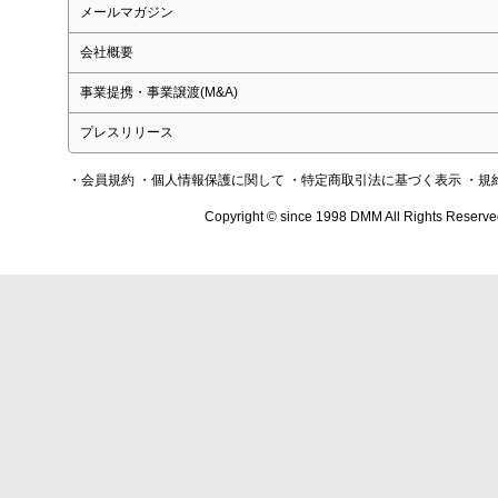
メールマガジン
会社概要
事業提携・事業譲渡(M&A)
プレスリリース
・会員規約
・個人情報保護に関して
・特定商取引法に基づく表示
・規
Copyright © since 1998 DMM All Rights Reserve