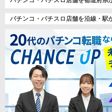
パチンコ・パチスロ店舗を都道府県
パチンコ・パチスロ店舗を沿線・駅