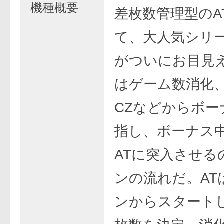
機種概要
差枚数管理型のA
て、大人気シリ
がついにお目見
はゲーム数消化
CZなどからボー
指し、ボーナス
ATに突入させる
ンの流れだ。AT
ンからスタート