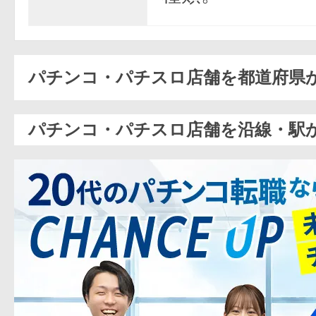
パチンコ・パチスロ店舗を都道府県
パチンコ・パチスロ店舗を沿線・駅