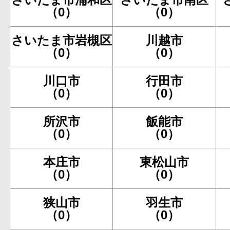
（0）
（0）
さいたま市岩槻区
川越市
（0）
（0）
川口市
行田市
（0）
（0）
所沢市
飯能市
（0）
（0）
本庄市
東松山市
（0）
（0）
狭山市
羽生市
（0）
（0）