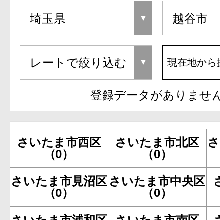
現在地から
登録データがありませ
さいたま市西区
さいたま市北区
さ
（0）
（0）
さいたま市見沼区
さいたま市中央区
（0）
（0）
さいたま市浦和区
さいたま市南区