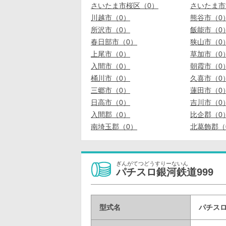
さいたま市桜区（0）
さいたま市
川越市（0）
熊谷市（0
所沢市（0）
飯能市（0
春日部市（0）
狭山市（0
上尾市（0）
草加市（0
入間市（0）
朝霞市（0
桶川市（0）
久喜市（0
三郷市（0）
蓮田市（0
日高市（0）
吉川市（0
入間郡（0）
比企郡（0
南埼玉郡（0）
北葛飾郡（
ぎんがてつどうすりーないん
パチスロ銀河鉄道999
型式名
パチスロ