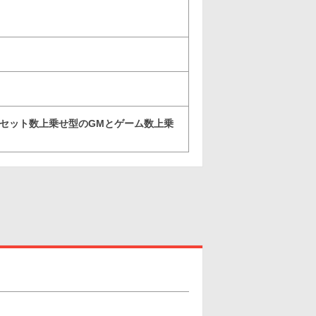
、セット数上乗せ型のGMとゲーム数上乗