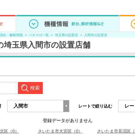
/演出・解析情報
パチスロ一覧
埼玉県の設置店
入間市の設置店
9の埼玉県入間市の設置店舗
検索
村
レートで絞り込む
登録データがありません
北区（0）
さいたま市大宮区（0）
さいたま市見沼区（