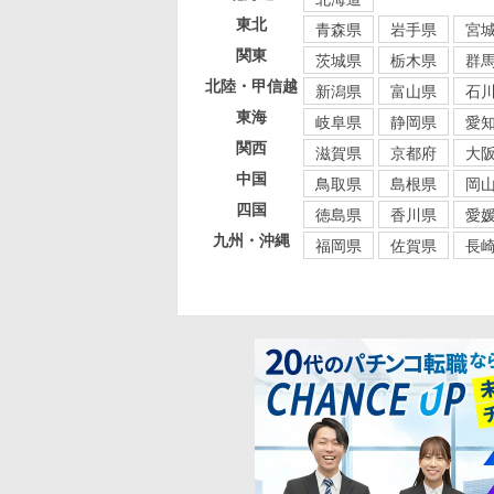
東北
青森県
岩手県
宮
関東
茨城県
栃木県
群
北陸・甲信越
新潟県
富山県
石
東海
岐阜県
静岡県
愛
関西
滋賀県
京都府
大
中国
鳥取県
島根県
岡
四国
徳島県
香川県
愛
九州・沖縄
福岡県
佐賀県
長