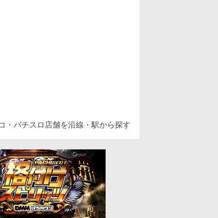
ンコ・パチスロ店舗を沿線・駅から探す