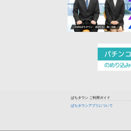
ぱちタウン ご利用ガイド
ぱちタウンアプリについて