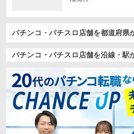
パチンコ・パチスロ店舗を都道府県
パチンコ・パチスロ店舗を沿線・駅