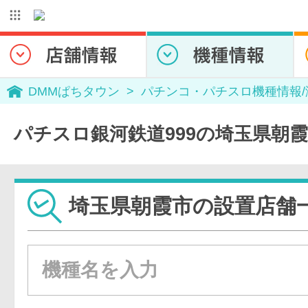
DMMぱちタウン
パチンコ・パチスロ機種情報
パチスロ銀河鉄道999の埼玉県朝
埼玉県朝霞市の設置店舗