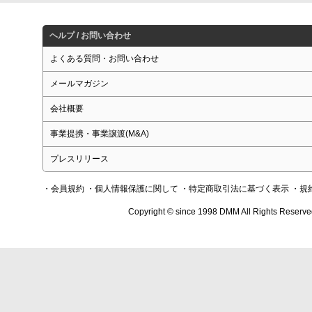
ヘルプ / お問い合わせ
よくある質問・お問い合わせ
メールマガジン
会社概要
事業提携・事業譲渡(M&A)
プレスリリース
・会員規約
・個人情報保護に関して
・特定商取引法に基づく表示
・規
Copyright © since 1998 DMM All Rights Reserve