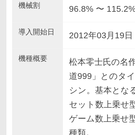
機械割
96.8% 〜 115.2
導入開始日
2012年03月19
機種概要
松本零士氏の名
道999」とのタ
シン。基本となる
セット数上乗せ
ゲーム数上乗せ型
種類。