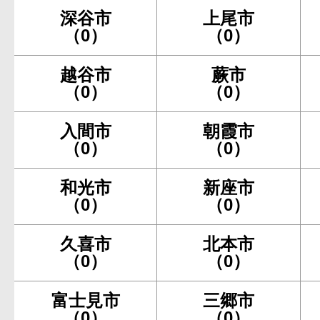
深谷市
上尾市
（0）
（0）
越谷市
蕨市
（0）
（0）
入間市
朝霞市
（0）
（0）
和光市
新座市
（0）
（0）
久喜市
北本市
（0）
（0）
富士見市
三郷市
（0）
（0）