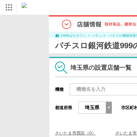
パチンコ・パチスロ機種情報
DMMぱちタウン
パチスロ銀河鉄道99
埼玉県の設置店舗一覧
機種
都道府県
市区町
さいたま市西区（0）
さいたま市