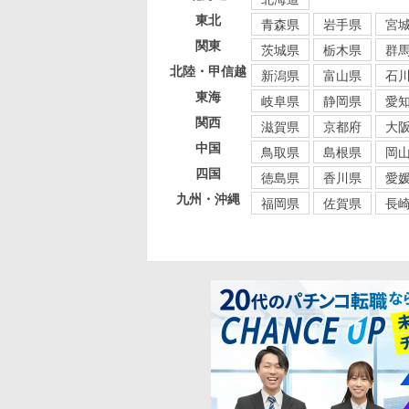
東北
青森県
岩手県
宮
関東
茨城県
栃木県
群
北陸・甲信越
新潟県
富山県
石
東海
岐阜県
静岡県
愛
関西
滋賀県
京都府
大
中国
鳥取県
島根県
岡
四国
徳島県
香川県
愛
九州・沖縄
福岡県
佐賀県
長