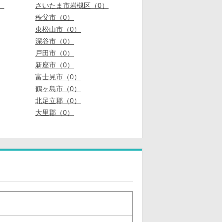
）
さいたま市岩槻区（0）
秩父市（0）
東松山市（0）
深谷市（0）
戸田市（0）
新座市（0）
富士見市（0）
鶴ヶ島市（0）
北足立郡（0）
大里郡（0）