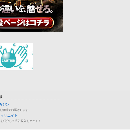
報
ガジン
を無料でお届けします。
フィリエイト
品を紹介して広告収入をゲット！