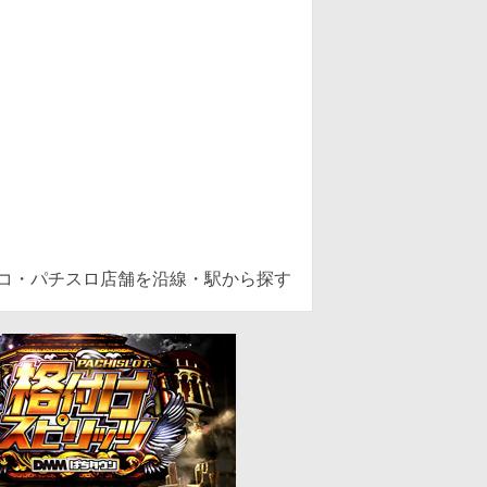
ンコ・パチスロ店舗を沿線・駅から探す