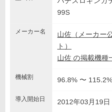
パチスロギンガ
99S
メーカー名
山佐（メーカー
ト）
山佐 の掲載機種
機械割
96.8% 〜 115.2
導入開始日
2012年03月19