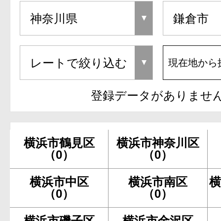
現在地から
登録データがありませ
横浜市鶴見区
横浜市神奈川区
（0）
（0）
横浜市中区
横浜市南区
横
（0）
（0）
横浜市磯子区
横浜市金沢区