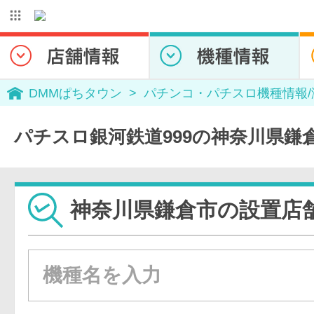
DMMぱちタウン
パチンコ・パチスロ機種情報
パチスロ銀河鉄道999の神奈川県鎌
神奈川県鎌倉市の設置店