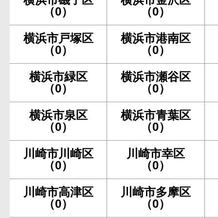
（0）
（0）
横浜市戸塚区
横浜市港南区
（0）
（0）
横浜市緑区
横浜市瀬谷区
（0）
（0）
横浜市泉区
横浜市青葉区
（0）
（0）
川崎市川崎区
川崎市幸区
（0）
（0）
川崎市高津区
川崎市多摩区
（0）
（0）