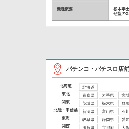
機種概要
松本零士
せ型のG
パチンコ・パチスロ店
北海道
北海道
東北
青森県
岩手県
宮
関東
茨城県
栃木県
群
北陸・甲信越
新潟県
富山県
石
東海
岐阜県
静岡県
愛
関西
滋賀県
京都府
大