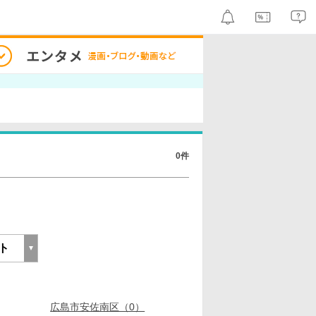
0件
広島市安佐南区（0）