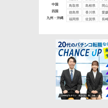
中国
鳥取県
島根県
岡
四国
徳島県
香川県
愛
九州・沖縄
福岡県
佐賀県
長