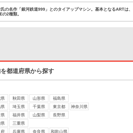
氏の名作「銀河鉄道999」とのタイアップマシン。基本となるARTは
Eの2種類。
舗を都道府県から探す
城県
秋田県
山形県
福島県
馬県
埼玉県
千葉県
東京都
神奈川県
川県
福井県
山梨県
長野県
知県
三重県
阪府
兵庫県
奈良県
和歌山県