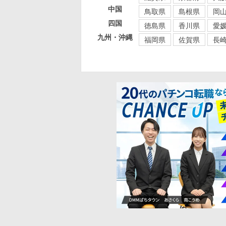
中国
鳥取県
島根県
岡
四国
徳島県
香川県
愛
九州・沖縄
福岡県
佐賀県
長