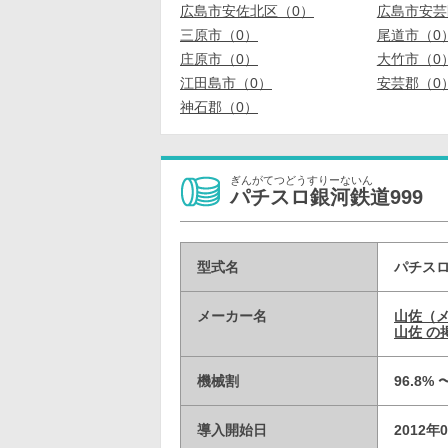
広島市安佐北区（0）
広島市安芸
三原市（0）
尾道市（0
庄原市（0）
大竹市（0
江田島市（0）
安芸郡（0
神石郡（0）
ぎんがてつどうすりーないん
パチスロ銀河鉄道999
型式名
パチスロ
メーカー名
山佐（
山佐 の
機械割
96.8% 
導入開始日
2012年