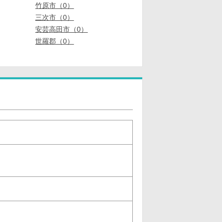
竹原市（0）
三次市（0）
安芸高田市（0）
世羅郡（0）