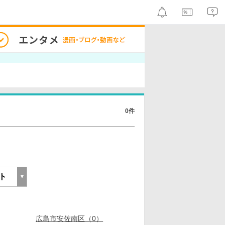
0件
広島市安佐南区（0）