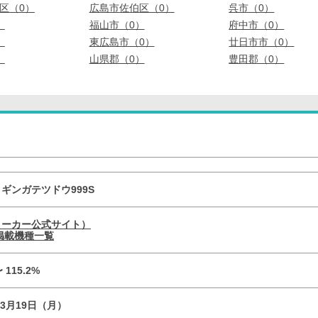
区（0）
広島市佐伯区（0）
呉市（0）
）
福山市（0）
府中市（0）
）
東広島市（0）
廿日市市（0）
）
山県郡（0）
豊田郡（0）
ギンガテツドウ999S
メーカー公式サイト）
掲載機種一覧
〜 115.2%
03月19日（月）