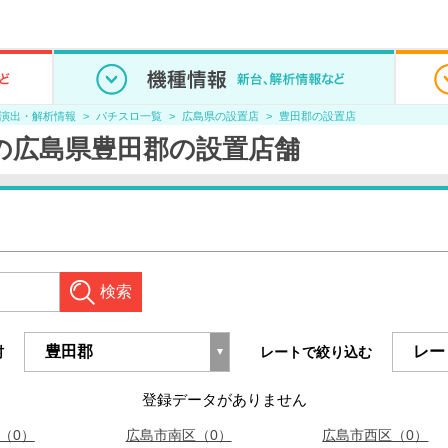
/演出・解析情報
パチスロ一覧
広島県の設置店
豊田郡の設置店
9の広島県豊田郡の設置店舗
検索
村
レートで絞り込む
登録データがありません
（0）
広島市南区（0）
広島市西区（0）