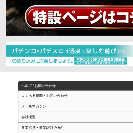
ヘルプ / お問い合わせ
よくある質問・お問い合わせ
メールマガジン
会社概要
事業提携・事業譲渡(M&A)