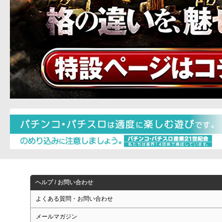
ヘルプ / お問い合わせ
よくある質問・お問い合わせ
メールマガジン