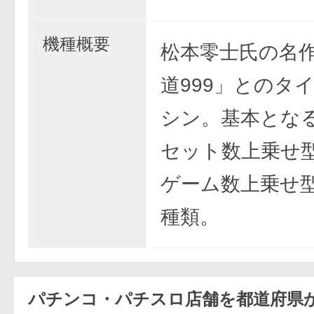
機種概要
松本零士氏の名
道999」とのタ
シン。基本となる
セット数上乗せ
ゲーム数上乗せ型
種類。
パチンコ・パチスロ店舗を都道府県