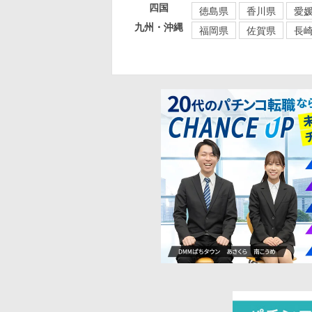
四国
徳島県
香川県
愛
九州・沖縄
福岡県
佐賀県
長