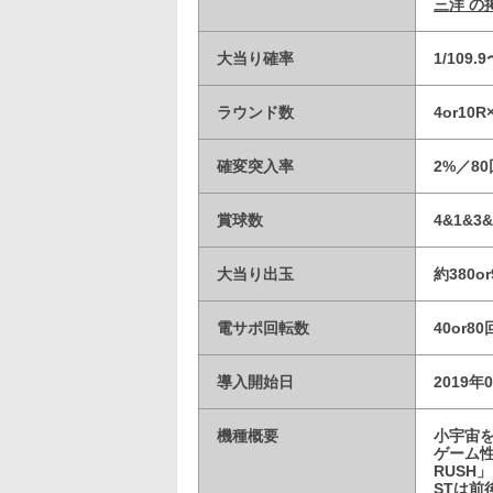
三洋 の
大当り確率
1/109
ラウンド数
4or10
確変突入率
2%／8
賞球数
4&1&3&
大当り出玉
約380or
電サポ回転数
40or8
導入開始日
2019年
機種概要
小宇宙を
ゲーム性
RUSH
STは前