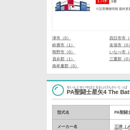
1 パチ
1台
※設置機種情報 最終更新日 
津市（0）
四日市市（
鈴鹿市（1）
名張市（0
熊野市（0）
いなべ市（
員弁郡（1）
三重郡（0
南牟婁郡（0）
せいんとせいやばとるおぶげんかいとっぱ
PA聖闘士星矢4 The Batt
型式名
PA聖闘
メーカー名
三洋（