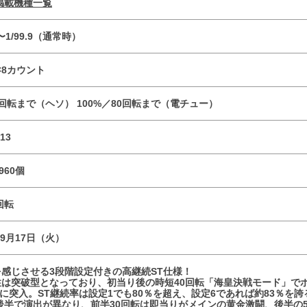
掲載機種一覧
.9〜1/99.9（通常時）
R×8カウント
0回転まで（ヘソ） 100%／80回転まで（電チュー）
13
960個
0回転
09月17日（火）
感じさせる3段階設定付きの高継続ST仕様！
は突破型となっており、初当り後の時短40回転「海皇決戦モード」でポ
」に突入。ST継続率は設定1でも80％を超え、設定6であれば約83％を誇
後半で演出が異なり、前半30回転は即当りがメインの黄金激闘、後半の