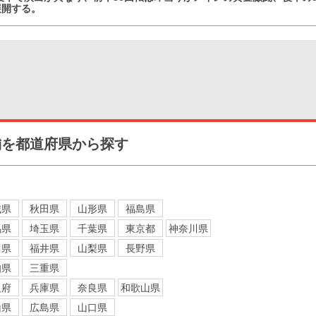
展開する。
舗を都道府県から探す
城県
秋田県
山形県
福島県
馬県
埼玉県
千葉県
東京都
神奈川県
川県
福井県
山梨県
長野県
知県
三重県
阪府
兵庫県
奈良県
和歌山県
山県
広島県
山口県