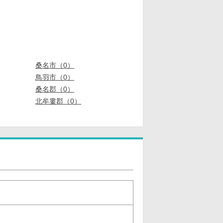
桑名市（0）
鳥羽市（0）
桑名郡（0）
北牟婁郡（0）