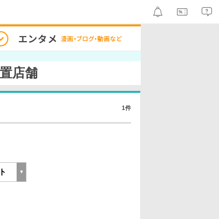
設置店舗
1件