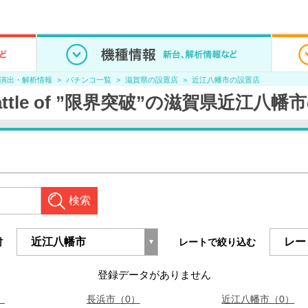
/演出・解析情報
パチンコ一覧
滋賀県の設置店
近江八幡市の設置店
Battle of ”限界突破”の滋賀県近江八
検索
村
レートで絞り込む
登録データがありません
）
長浜市（0）
近江八幡市（0）