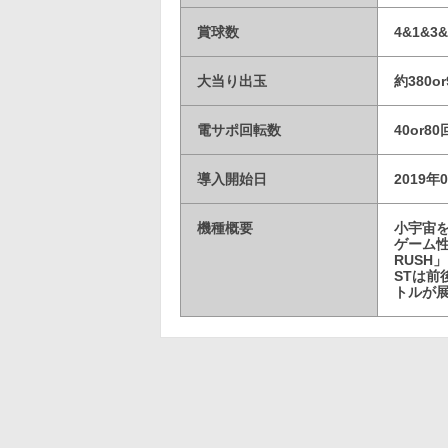
賞球数
4&1&3&
大当り出玉
約380or
電サポ回転数
40or8
導入開始日
2019年
機種概要
小宇宙を
ゲーム性
RUSH
STは前
トルが