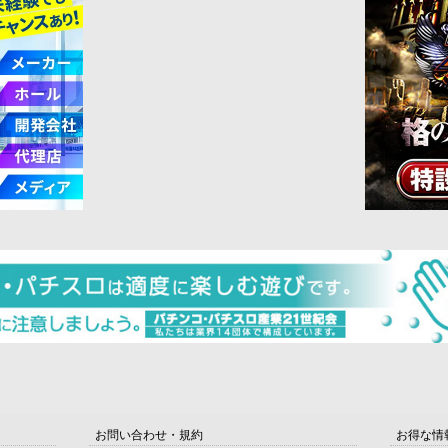
お問い合わせ・規約
お得な情