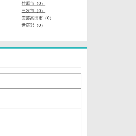
竹原市（0）
三次市（0）
安芸高田市（0）
世羅郡（0）