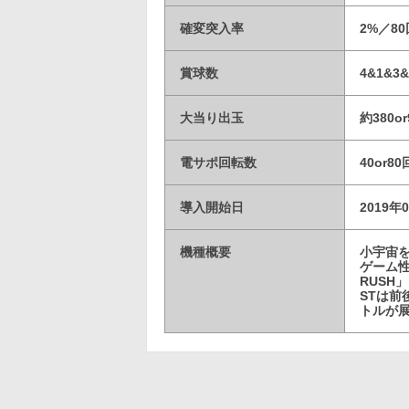
確変突入率
2%／8
賞球数
4&1&3&
大当り出玉
約380or
電サポ回転数
40or8
導入開始日
2019年
機種概要
小宇宙を
ゲーム性
RUSH
STは前
トルが