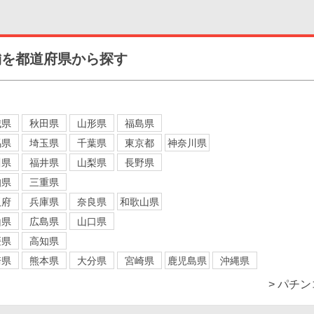
舗を都道府県から探す
城県
秋田県
山形県
福島県
馬県
埼玉県
千葉県
東京都
神奈川県
川県
福井県
山梨県
長野県
知県
三重県
阪府
兵庫県
奈良県
和歌山県
山県
広島県
山口県
媛県
高知県
崎県
熊本県
大分県
宮崎県
鹿児島県
沖縄県
> パチ