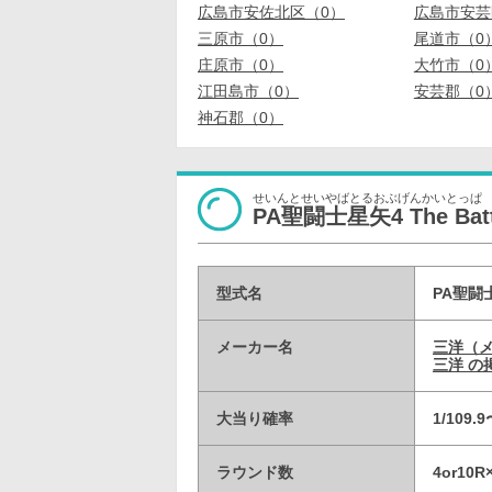
広島市安佐北区（0）
広島市安芸
三原市（0）
尾道市（0
庄原市（0）
大竹市（0
江田島市（0）
安芸郡（0
神石郡（0）
せいんとせいやばとるおぶげんかいとっぱ
PA聖闘士星矢4 The Batt
型式名
PA聖闘
メーカー名
三洋（
三洋 の
大当り確率
1/109
ラウンド数
4or10