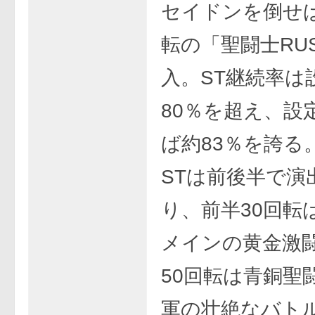
セイドンを倒せば
転の「聖闘士RU
入。ST継続率は
80％を超え、設
ば約83％を誇る
STは前後半で演
り、前半30回転
メインの黄金激
50回転は青銅聖
軍の壮絶なバト