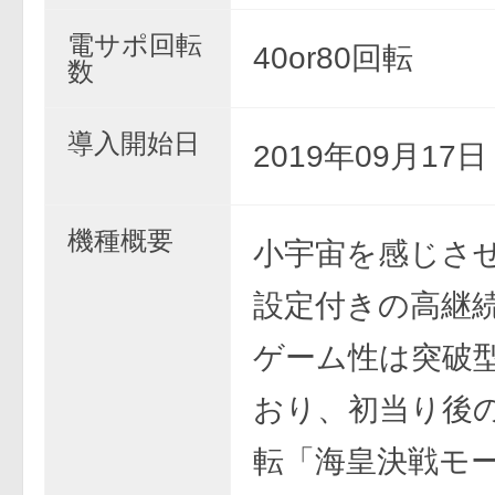
電サポ回転
40or80回転
数
導入開始日
2019年09月17
機種概要
小宇宙を感じさ
設定付きの高継続
ゲーム性は突破
おり、初当り後の
転「海皇決戦モ