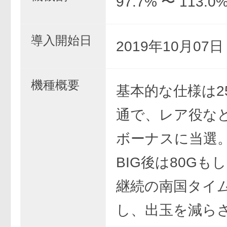
97.7% 〜 113.0
導入開始日
2019年10月07
機種概要
基本的な仕様は2
通で、レア役な
ボーナスに当選。
BIG後は80Gもし
継続の南国タイ
し、出玉を減ら