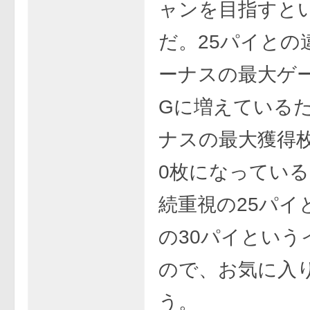
ャンを目指すと
だ。25パイとの
ーナスの最大ゲー
Gに増えている
ナスの最大獲得枚
0枚になってい
続重視の25パイ
の30パイという
ので、お気に入
う。