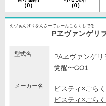
（0）
（0）
えヴぁんげりをんさーてぃーんごらくもでる
Pヱヴァンゲリヲン13
型式名
PAヱヴァンゲリ
覚醒〜GO1
メーカー名
ビスティ×ごらく
ビスティ×ごらく