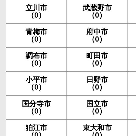
立川市
武蔵野市
（0）
（0）
青梅市
府中市
（0）
（0）
調布市
町田市
（0）
（0）
小平市
日野市
（0）
（0）
国分寺市
国立市
（0）
（0）
狛江市
東大和市
（0）
（0）