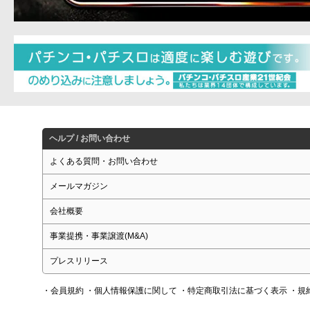
ヘルプ / お問い合わせ
よくある質問・お問い合わせ
メールマガジン
会社概要
事業提携・事業譲渡(M&A)
プレスリリース
・会員規約
・個人情報保護に関して
・特定商取引法に基づく表示
・規