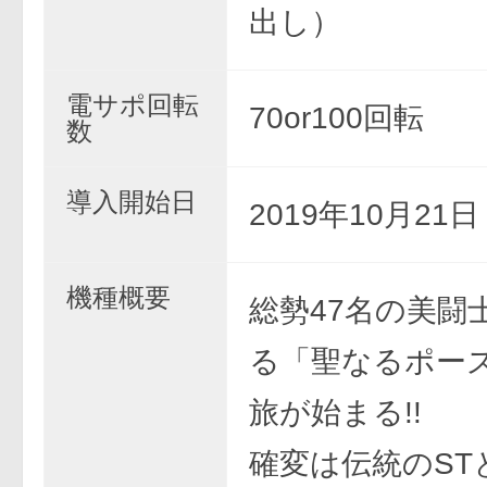
出し）
電サポ回転
70or100回転
数
導入開始日
2019年10月21
機種概要
総勢47名の美闘
る「聖なるポー
旅が始まる!!
確変は伝統のST