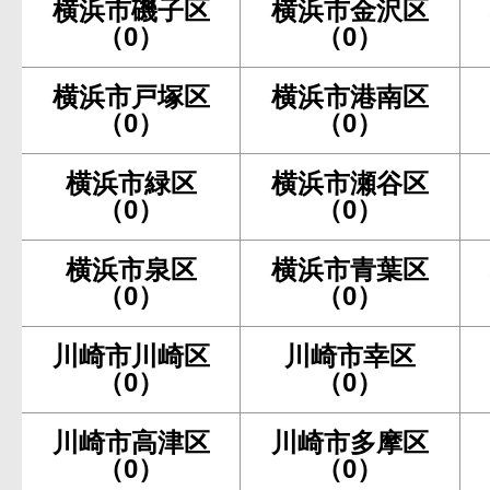
横浜市磯子区
横浜市金沢区
（0）
（0）
横浜市戸塚区
横浜市港南区
（0）
（0）
横浜市緑区
横浜市瀬谷区
（0）
（0）
横浜市泉区
横浜市青葉区
（0）
（0）
川崎市川崎区
川崎市幸区
（0）
（0）
川崎市高津区
川崎市多摩区
（0）
（0）