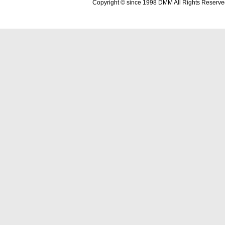
Copyright © since 1998 DMM All Rights Reserve