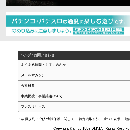
ヘルプ / お問い合わせ
よくある質問・お問い合わせ
メールマガジン
会社概要
事業提携・事業譲渡(M&A)
プレスリリース
・会員規約
・個人情報保護に関して
・特定商取引法に基づく表示
・規
Copyright © since 1998 DMM All Rights Reserve