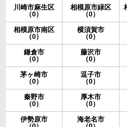
川崎市麻生区
相模原市緑区
（0）
（0）
相模原市南区
横須賀市
（0）
（0）
鎌倉市
藤沢市
（0）
（0）
茅ヶ崎市
逗子市
（0）
（0）
秦野市
厚木市
（0）
（0）
伊勢原市
海老名市
（0）
（0）