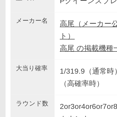
Pクイーンズブレ
メーカー名
高尾（メーカー
ト）
高尾 の掲載機種
大当り確率
1/319.9（通常時）
（高確率時）
ラウンド数
2or3or4or6or7or