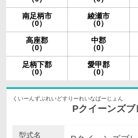
南足柄市
綾瀬市
（0）
（0）
高座郡
中郡
（0）
（0）
足柄下郡
愛甲郡
（0）
（0）
くいーんずぶれいどすりーれいなばーじょん
Pクイーンズブレイド3 レ
型式名