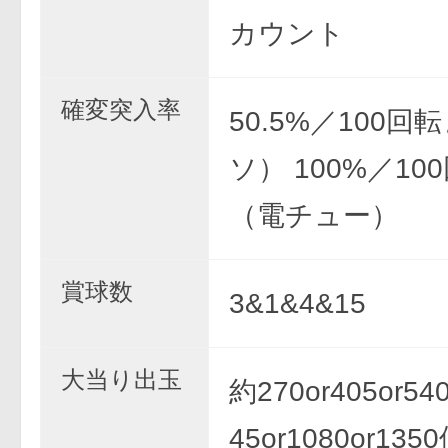
カウント
確変突入率
50.5%／100回
ソ） 100%／10
（電チュー）
賞球数
3&1&4&15
大当り出玉
約270or405or540
45or1080or13