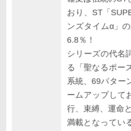
おり、ST「SUP
ンズタイムα」の
6.8％！
シリーズの代名
る「聖なるポー
系統、69パター
ームアップして
行、束縛、運命
満載となってい