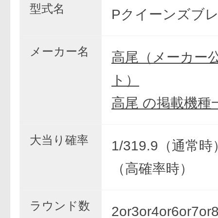
型式名
Pクイーンズブレ
メーカー名
高尾（メーカー
ト）
高尾 の掲載機種
大当り確率
1/319.9（通常時）
（高確率時）
ラウンド数
2or3or4or6or7or