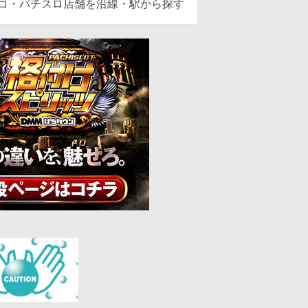
ンコ・パチスロ店舗を沿線・駅から探す