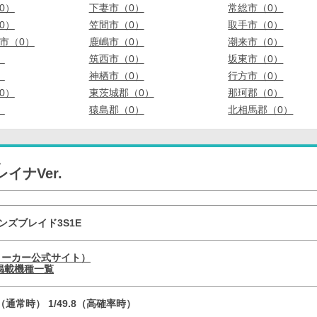
0）
下妻市（0）
常総市（0）
0）
笠間市（0）
取手市（0）
市（0）
鹿嶋市（0）
潮来市（0）
）
筑西市（0）
坂東市（0）
）
神栖市（0）
行方市（0）
0）
東茨城郡（0）
那珂郡（0）
）
猿島郡（0）
北相馬郡（0）
ん
イナVer.
ンズブレイド3S1E
メーカー公式サイト）
掲載機種一覧
.9（通常時） 1/49.8（高確率時）