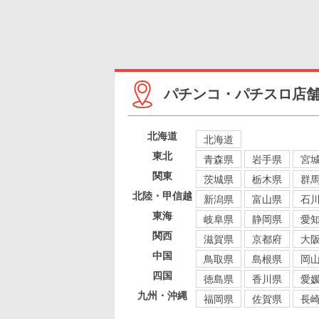
パチンコ・パチスロ店
北海道
北海道
東北
青森県
岩手県
宮
関東
茨城県
栃木県
群
北陸・甲信越
新潟県
富山県
石
東海
岐阜県
静岡県
愛
関西
滋賀県
京都府
大
中国
鳥取県
島根県
岡
四国
徳島県
香川県
愛
九州・沖縄
福岡県
佐賀県
長