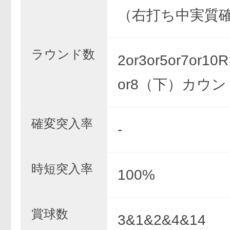
（右打ち中実質
ラウンド数
2or3or5or7or1
or8（下）カウン
確変突入率
-
時短突入率
100%
賞球数
3&1&2&4&14