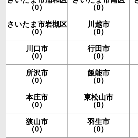
（0）
（0）
さいたま市岩槻区
川越市
（0）
（0）
川口市
行田市
（0）
（0）
所沢市
飯能市
（0）
（0）
本庄市
東松山市
（0）
（0）
狭山市
羽生市
（0）
（0）