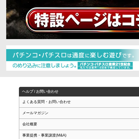
ヘルプ / お問い合わせ
よくある質問・お問い合わせ
メールマガジン
会社概要
事業提携・事業譲渡(M&A)