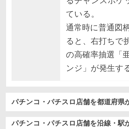
るチャンスポケ
ている。
通常時に普通図
ると、右打ちで
の高確率抽選「
ンジ」が発生する
パチンコ・パチスロ店舗を都道府県
パチンコ・パチスロ店舗を沿線・駅