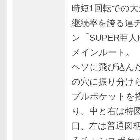
時短1回転での大
継続率を誇る連
ン「SUPER亜人
メインルート。
ヘソに飛び込ん
の穴に振り分け
プルポケットを
り、中と右は特図
口、左は普通図