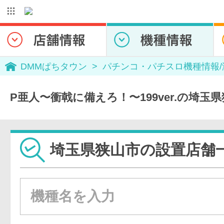
DMMぱちタウン
パチンコ・パチスロ機種情報
P亜人〜衝戟に備えろ！〜199ver.の埼玉
埼玉県狭山市の設置店舗