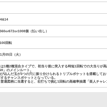
4&14
r560or672or1008個（払い出し）
r100回転
11月05日（火）
は1種2種混合タイプで、初当り後に突入する時短1回転での大当りが高
SH」のメインルート。
飛び込んだ玉が3つの穴に振り分けられるトリプルポケットを搭載してお
選するチャンスポケットとなっている。
に普通図柄に当選すると、右打ちで挑む1回転の高確率抽選「亜人チャレ