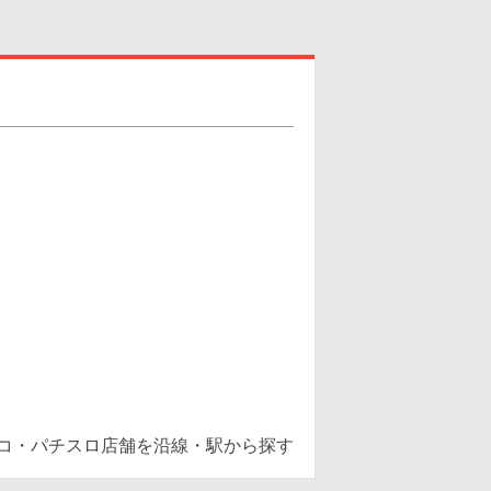
ンコ・パチスロ店舗を沿線・駅から探す