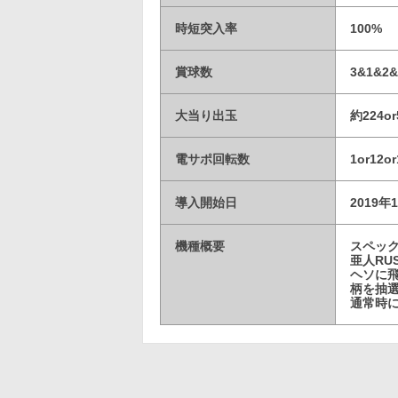
時短突入率
100%
賞球数
3&1&2&
大当り出玉
約224o
電サポ回転数
1or12o
導入開始日
2019年
機種概要
スペック
亜人RU
ヘソに
柄を抽
通常時