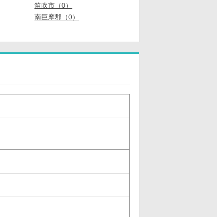
笛吹市（0）
南巨摩郡（0）