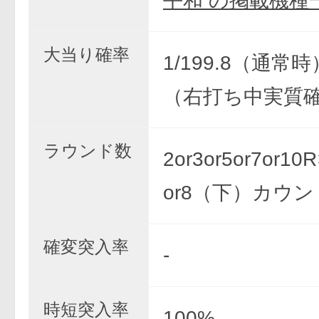
平和 の掲載機種
大当り確率
1/199.8（通常時）
（右打ち中実質
ラウンド数
2or3or5or7or1
or8（下）カウン
確変突入率
-
時短突入率
100%