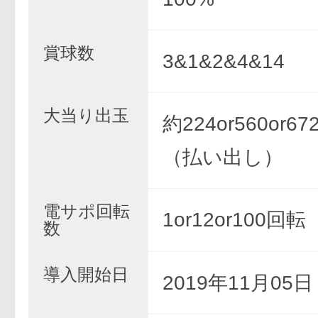
賞球数
3&1&2&4&14
大当り出玉
約224or560or67
（払い出し）
電サポ回転
1or12or100回転
数
導入開始日
2019年11月05