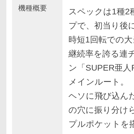
機種概要
スペックは1種2
プで、初当り後
時短1回転での大
継続率を誇る連
ン「SUPER亜人
メインルート。
ヘソに飛び込ん
の穴に振り分け
プルポケットを