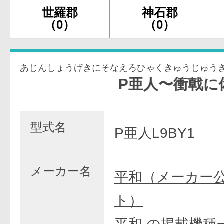
世羅郡
神石郡
（0）
（0）
あじんしょうげきにそなえろひゃくきゅうじゅう
P亜人〜衝戟に備えろ！
型式名
P亜人L9BY1
メーカー名
平和（メーカー
ト）