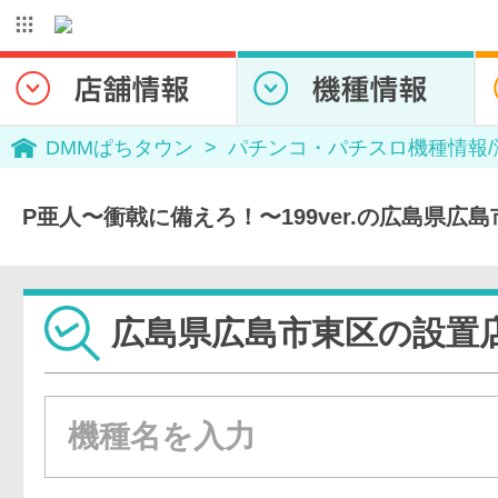
DMMぱちタウン
パチンコ・パチスロ機種情報
P亜人〜衝戟に備えろ！〜199ver.の広島県広
広島県広島市東区の設置