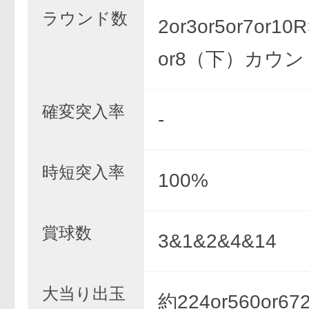
ラウンド数
2or3or5or7or1
or8（下）カウン
確変突入率
-
時短突入率
100%
賞球数
3&1&2&4&14
大当り出玉
約224or560or67