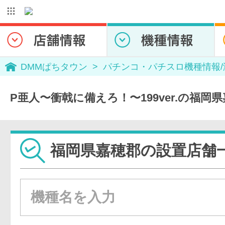
DMMぱちタウン
パチンコ・パチスロ機種情報
P亜人〜衝戟に備えろ！〜199ver.の福岡
福岡県嘉穂郡の設置店舗