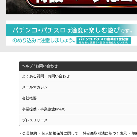
ヘルプ / お問い合わせ
よくある質問・お問い合わせ
メールマガジン
会社概要
事業提携・事業譲渡(M&A)
プレスリリース
・会員規約
・個人情報保護に関して
・特定商取引法に基づく表示
・規