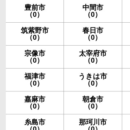
豊前市
中間市
（0）
（0）
筑紫野市
春日市
（0）
（0）
宗像市
太宰府市
（0）
（0）
福津市
うきは市
（0）
（0）
嘉麻市
朝倉市
（0）
（0）
糸島市
那珂川市
（0）
（0）