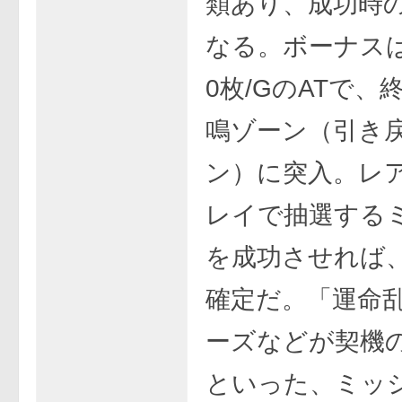
類あり、成功時
なる。ボーナスは
0枚/GのATで、
鳴ゾーン（引き
ン）に突入。レ
レイで抽選する
を成功させれば
確定だ。「運命
ーズなどが契機
といった、ミッ