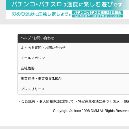
ヘルプ / お問い合わせ
よくある質問・お問い合わせ
メールマガジン
会社概要
事業提携・事業譲渡(M&A)
プレスリリース
・会員規約
・個人情報保護に関して
・特定商取引法に基づく表示
・規
Copyright © since 1998 DMM All Rights Reserve