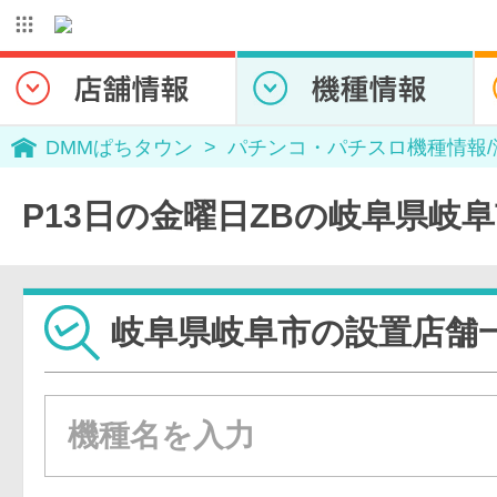
DMMぱちタウン
パチンコ・パチスロ機種情報
P13日の金曜日ZBの岐阜県岐
岐阜県岐阜市の設置店舗