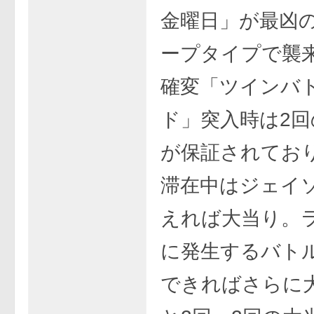
金曜日」が最凶の
ープタイプで襲来
確変「ツインバ
ド」突入時は2回
が保証されてお
滞在中はジェイ
えれば大当り。
に発生するバト
できればさらに