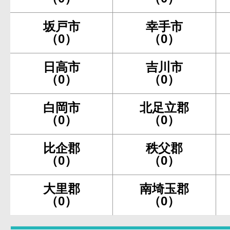
坂戸市
幸手市
（0）
（0）
日高市
吉川市
（0）
（0）
白岡市
北足立郡
（0）
（0）
比企郡
秩父郡
（0）
（0）
大里郡
南埼玉郡
（0）
（0）