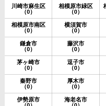
川崎市麻生区
相模原市緑区
（0）
（0）
相模原市南区
横須賀市
（0）
（0）
鎌倉市
藤沢市
（0）
（0）
茅ヶ崎市
逗子市
（0）
（0）
秦野市
厚木市
（0）
（0）
伊勢原市
海老名市
（0）
（0）