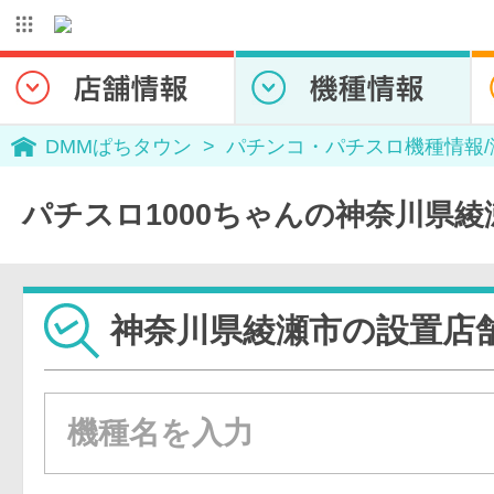
DMMぱちタウン
パチンコ・パチスロ機種情報
パチスロ1000ちゃんの神奈川県
神奈川県綾瀬市の設置店