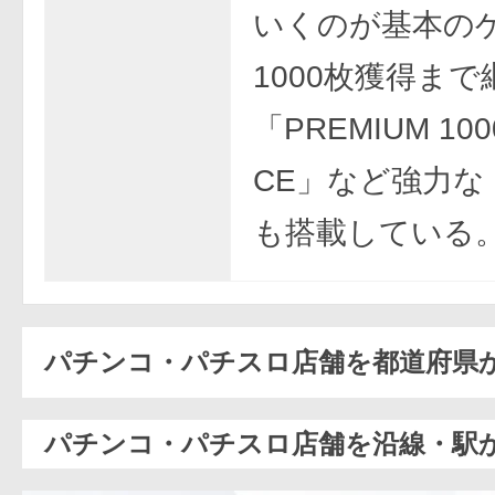
いくのが基本の
1000枚獲得ま
「PREMIUM 10
CE」など強力な
も搭載している
パチンコ・パチスロ店舗を都道府県
パチンコ・パチスロ店舗を沿線・駅